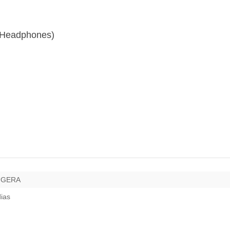
 (Headphones)
UGERA
dias