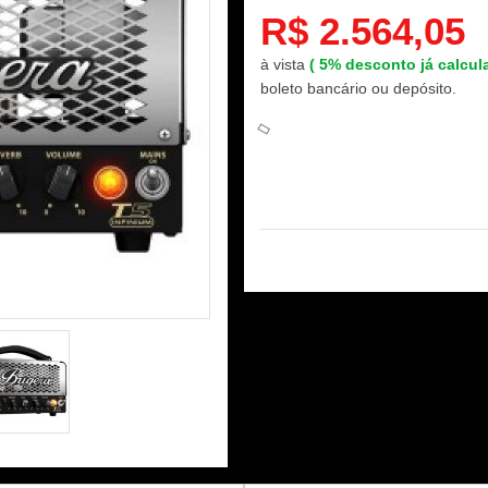
R$ 2.564,05
à vista
(
5%
desconto já calcu
boleto bancário ou depósito.