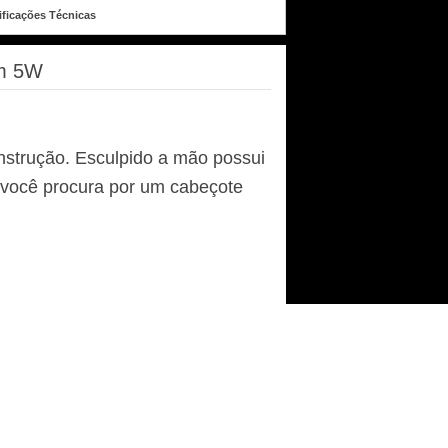
ificações Técnicas
um 5W
onstrução. Esculpido a mão possui
e você procura por um cabeçote