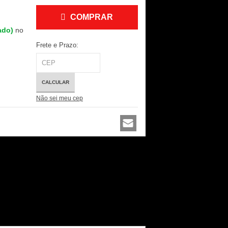
COMPRAR
lado)
no
Frete e Prazo:
CALCULAR
Não sei meu cep