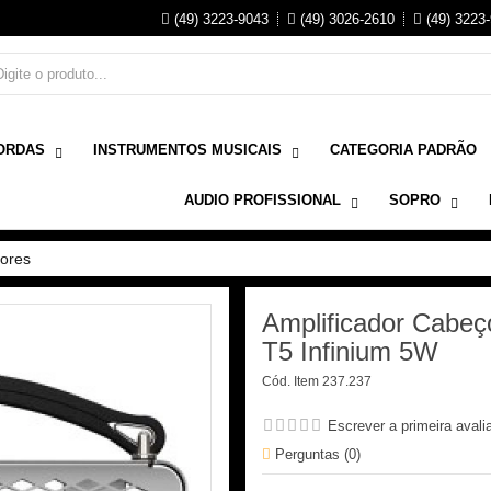
(49) 3223-9043
(49) 3026-2610
(49) 3223
ORDAS
INSTRUMENTOS MUSICAIS
CATEGORIA PADRÃO
AUDIO PROFISSIONAL
SOPRO
dores
Amplificador Cabeç
T5 Infinium 5W
Cód. Item
237.237
Escrever a primeira avali
Perguntas (
0
)