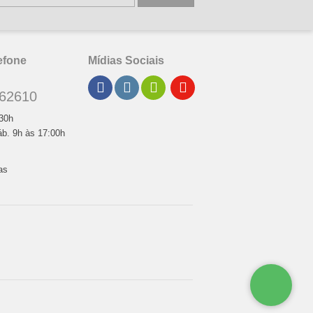
efone
Mídias Sociais
62610
:30h
áb. 9h às 17:00h
cas