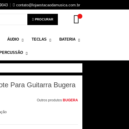
-9043
contato@lojaestacaodamusica.com.br
PROCURAR
ÁUDIO
TECLAS
BATERIA
PERCUSSÃO
ote Para Guitarra Bugera
Outros produtos
BUGERA
ação