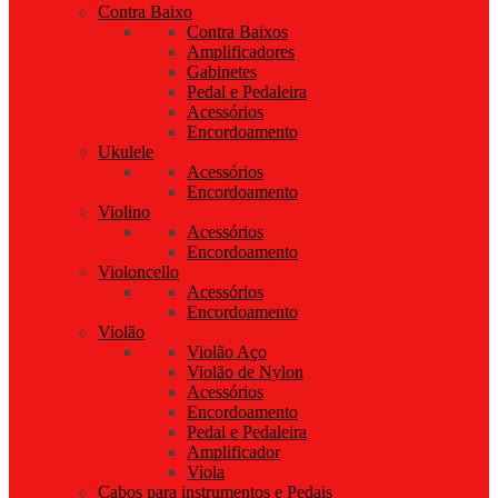
Contra Baixo
Contra Baixos
Amplificadores
Gabinetes
Pedal e Pedaleira
Acessórios
Encordoamento
Ukulele
Acessórios
Encordoamento
Violino
Acessórios
Encordoamento
Violoncello
Acessórios
Encordoamento
Violão
Violão Aço
Violão de Nylon
Acessórios
Encordoamento
Pedal e Pedaleira
Amplificador
Viola
Cabos para instrumentos e Pedais