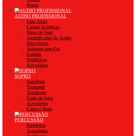
Pratos
AUDIO PROFISSIONAL
Line Array
Caixas Acústicas
Mesa de Som
Amplificador de Áudio
Microfones
Sistemas sem Fio
Estúdio
Periféricos
Acessórios
SOPRO
Saxofone
Trompete
Trombone
Gaita de boca
Acessórios
Cases e Bags
PERCUSSÃO
Pandeiros
Acessórios