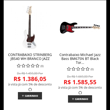
CONTRABAIXO STRINBERG
Contrabaixo Michael Jazz
JBS40 WH BRANCO JAZZ
Bass BM675N BT Black
Tor...
(0)
(0)
De R$ 1.459,00 Por
De R$ 1.669,00 Por
R$ 1.386,05
R$ 1.585,55
à vista já com 5% de desconto
à vista já com 5% de desconto
CARRINHO
CARRINHO