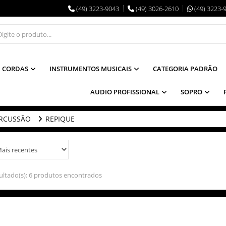
(49) 3223-9043
(49) 3026-2610
(49) 3223-
CORDAS
INSTRUMENTOS MUSICAIS
CATEGORIA PADRÃO
AUDIO PROFISSIONAL
SOPRO
RCUSSÃO
REPIQUE
ultado(s):
6 produtos encontrados