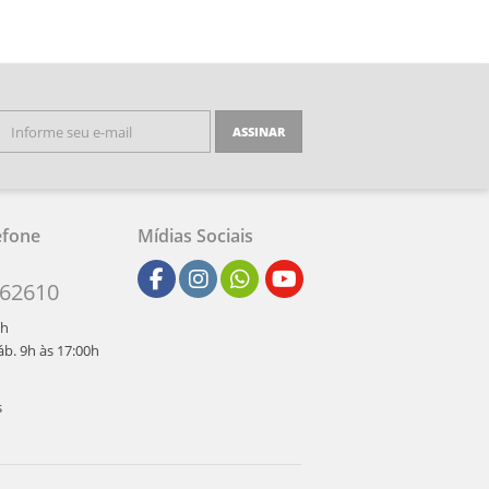
ASSINAR
efone
Mídias Sociais
262610
0h
b. 9h às 17:00h
s