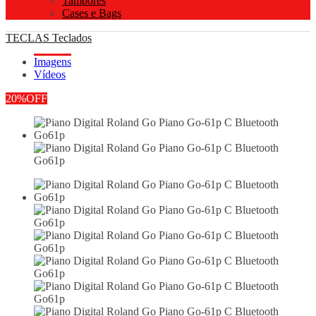
Tambores
Cases e Bags
TECLAS
Teclados
Imagens
Vídeos
20%
OFF