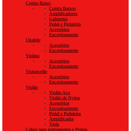
Contra Baixo
Contra Baixos
Amplificadores
Gabinetes
Pedal e Pedaleira
Acessórios
Encordoamento
Ukulele
Acessórios
Encordoamento
Violino
Acessórios
Encordoamento
Violoncello
Acessórios
Encordoamento
Violão
Violão Aço
Violão de Nylon
Acessórios
Encordoamento
Pedal e Pedaleira
Amplificador
Viola
Cabos para instrumentos e Pedais