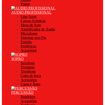
Pratos
AUDIO PROFISSIONAL
Line Array
Caixas Acústicas
Mesa de Som
Amplificador de Áudio
Microfones
Sistemas sem Fio
Estúdio
Periféricos
Acessórios
SOPRO
Saxofone
Trompete
Trombone
Gaita de boca
Acessórios
Cases e Bags
PERCUSSÃO
Pandeiros
Acessórios