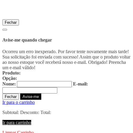
Fechar
Avise-me quando chegar
Ocorreu um erro inexperado. Por favor tente novamente mais tarde!
Sua solicitação foi enviada com sucesso! Assim que o produto voltar
ao nosso estoque você receberá nosso e-mail. Obrigado!
Preencha
um e-mail válido!
Produto:
Opção:
Nome:
E-mail:
Fechar
Avise-me
Ir para o carrinho
Subtotal:
Desconto:
Total:
Ir para carrinho
Limpar Carrinho