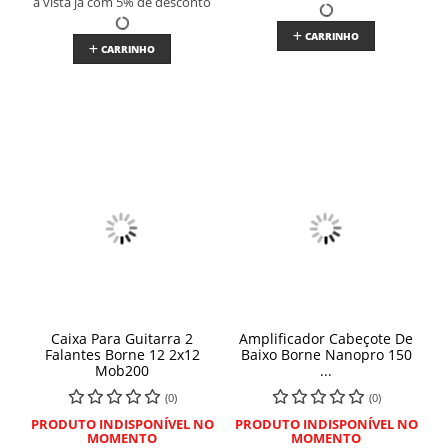
à vista já com 5% de desconto
CARRINHO
CARRINHO
Caixa Para Guitarra 2
Amplificador Cabeçote De
Falantes Borne 12 2x12
Baixo Borne Nanopro 150
Mob200
...
(0)
(0)
PRODUTO INDISPONÍVEL NO
PRODUTO INDISPONÍVEL NO
MOMENTO
MOMENTO