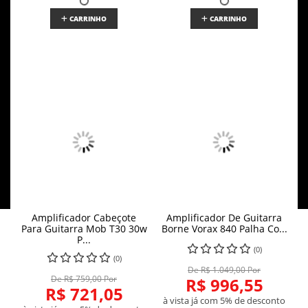
CARRINHO
CARRINHO
Amplificador Cabeçote
Amplificador De Guitarra
Para Guitarra Mob T30 30w
Borne Vorax 840 Palha Co...
P...
(0)
(0)
De R$ 1.049,00 Por
De R$ 759,00 Por
R$ 996,55
R$ 721,05
à vista já com 5% de desconto