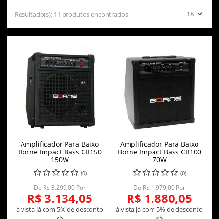
Resultado(s):
11 produtos encontrados
Amplificador Para Baixo
Amplificador Para Baixo
Borne Impact Bass CB150
Borne Impact Bass CB100
150W
70W
(0)
(0)
De R$ 3.299,00 Por
De R$ 1.979,00 Por
R$ 3.134,05
R$ 1.880,05
à vista já com 5% de desconto
à vista já com 5% de desconto