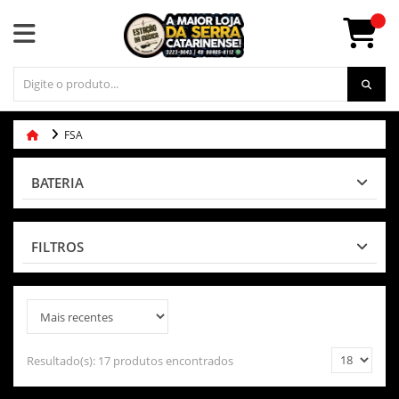
FSA
BATERIA
FILTROS
Resultado(s):
17 produtos encontrados