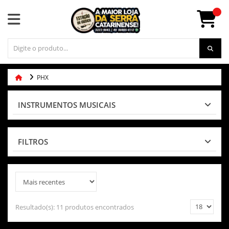
PHX
INSTRUMENTOS MUSICAIS
FILTROS
Resultado(s):
11 produtos encontrados